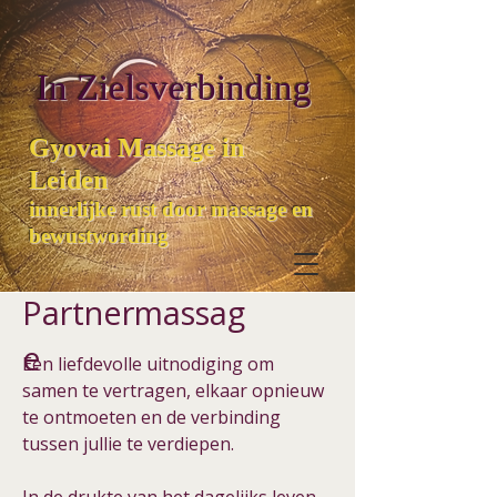
In Zielsverbinding
Gyovai Massage in
Leiden
innerlijke rust door massage en
bewustwording
Partnermassag
e
Een liefdevolle uitnodiging om
samen te vertragen, elkaar opnieuw
te ontmoeten en de verbinding
tussen jullie te verdiepen.